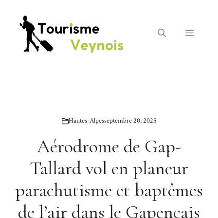
Aller
au
contenu
Menu
Hautes-Alpes
septembre 20, 2025
Aérodrome de Gap-
Tallard vol en planeur
parachutisme et baptêmes
de l’air dans le Gapençais