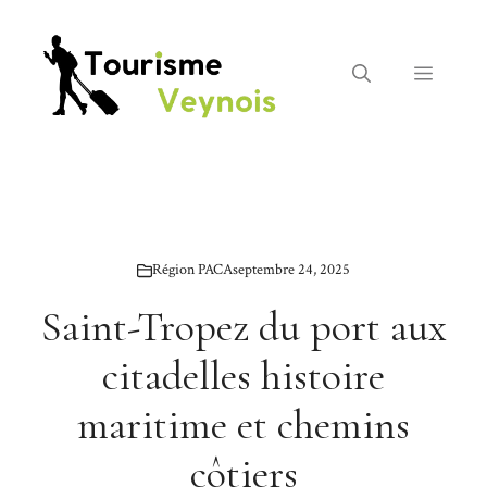
Aller
au
contenu
Menu
Région PACA
septembre 24, 2025
Saint-Tropez du port aux
citadelles histoire
maritime et chemins
côtiers